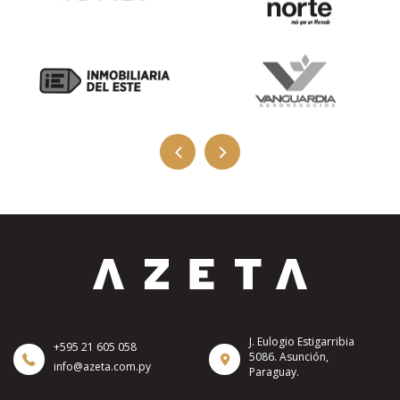
J. Eulogio Estigarribia
+595 21 605 058
5086. Asunción,
info@azeta.com.py
Paraguay.